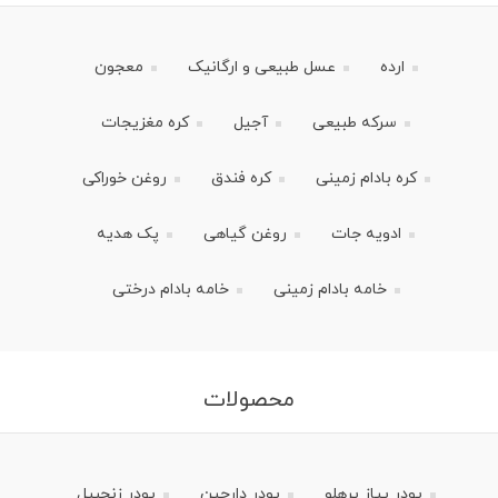
ارده
عسل طبیعی و ارگانیک
معجون
سرکه طبیعی
آجیل
کره مغزیجات
کره بادام زمینی
کره فندق
روغن خوراکی
ادویه جات
روغن گیاهی
پک هدیه
خامه بادام زمینی
خامه بادام درختی
محصولات
پودر پیاز پرهلو
پودر دارچین
پودر زنجبیل