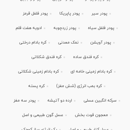
پودر سیر
پودر پاپریکا
پودر فلفل قرمز
پودر فلفل سیاه
پودر زردچوبه
ادویه هفت قلم
پودر آویشن
نمک معدنی
کره بادام درختی
کره فندق ساده
کره فندق شکلاتی
کره بادام زمینی خامه ای
کره بادام زمینی شکلاتی
کره بمب انرژی (شش مغز)
کره پسته
سرکه انگبین عسلی
ارده دو آتیشه
پودر سه مغز
معجون قوت بخش
عسل گون طبیعی و اصل
عسل کنار طبیعی و اصل
پک انرژی ساز کوچک