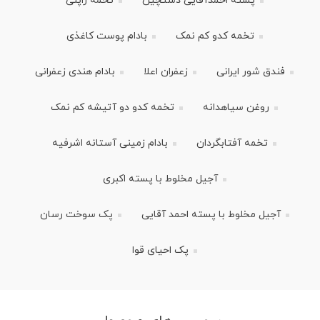
پسته احمدآقایی دستچین
تخمه ژاپنی
تخمه کدو کم نمک
بادام پوست کاغذی
فندق شور ایرانی
زعفران اعلا
بادام هندی زعفرانی
روغن سیاهدانه
تخمه کدو دو آتیشه کم نمک
تخمه آفتابگردان
بادام زمینی آستانه اشرفیه
آجیل مخلوط با پسته اکبری
آجیل مخلوط با پسته احمد آقایی
پک سوخت رسان
پک احیای قوا