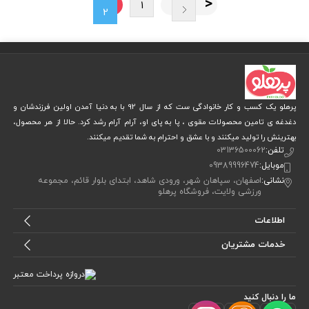
1
2
پرهلو یک کسب و کار خانوادگی ست که از سال 92 با به دنیا آمدن اولین فرزندشان و
دغدغه ی تامین محصولات مقوی ، پا به پای او، آرام آرام رشد کرد. حالا از هر محصول،
بهترینش را تولید میکنند و با عشق و احترام به شما تقدیم میکنند.
تلفن:
03136500062
موبایل:
09389996474
نشانی:
اصفهان، سپاهان شهر، ورودی شاهد، ابتدای بلوار قائم، مجموعه
ورزشی ولایت، فروشگاه پرهلو
اطلاعات
خدمات مشتریان
ما را دنبال کنید