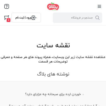
@media screen and (max-width: 500px) { .w-ch{bottom: 125px
!important; left:5px !important;} }
ورود | ثبت نام
0
نقشه سایت
مشاهده نقشه سایت زیر این وبسایت، همراه پیوند های هر صفحه و معرفی
توضیحات هر قسمت
نوشته های بلاگ
خوردن ارده برای صبحانه چه مزایای دارد؟