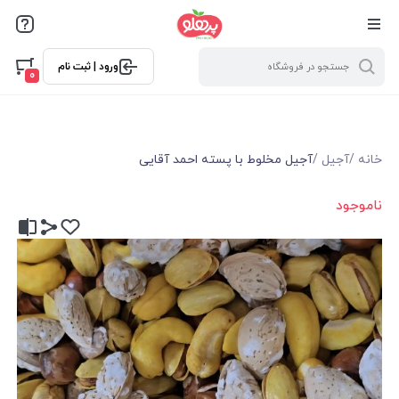
@media screen and (max-width: 500px) { .w-ch{bottom: 125px
!important; left:5px !important;} }
ورود | ثبت نام
0
خانه
/
آجیل
/
آجیل مخلوط با پسته احمد آقایی
ناموجود