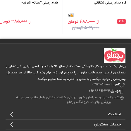
کره بادام زمینی شکلاتی
بادام زمینی آستانه اشرفیه
5
از 385٬000 تومان
از 488٬000 تومان
3
%
503٬000 تومان
پرهلو یک کسب و کار خانوادگی ست که از سال 92 با به دنیا آمدن اولین فرزندشان و
دغدغه ی تامین محصولات مقوی ، پا به پای او، آرام آرام رشد کرد. حالا از هر محصول،
بهترینش را تولید میکنند و با عشق و احترام به شما تقدیم میکنند.
تلفن:
03136500062
موبایل:
09389996474
نشانی:
اصفهان، سپاهان شهر، ورودی شاهد، ابتدای بلوار قائم، مجموعه
ورزشی ولایت، فروشگاه پرهلو
اطلاعات
خدمات مشتریان