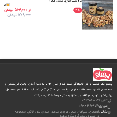
کره بمب انرژی (شش مغز)
5
از 564٬000 تومان
3
%
579٬000 تومان
پرهلو یک کسب و کار خانوادگی ست که از سال 92 با به دنیا آمدن اولین فرزندشان و
دغدغه ی تامین محصولات مقوی ، پا به پای او، آرام آرام رشد کرد. حالا از هر محصول،
بهترینش را تولید میکنند و با عشق و احترام به شما تقدیم میکنند.
تلفن:
03136500062
موبایل:
09389996474
نشانی:
اصفهان، سپاهان شهر، ورودی شاهد، ابتدای بلوار قائم، مجموعه
ورزشی ولایت، فروشگاه پرهلو