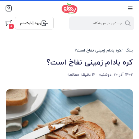
@media screen and (max-width: 500px) { .w-ch{bottom: 125px
!important; left:5px !important;} }
ورود | ثبت نام
0
بلاگ
کره بادام زمینی نفاخ است؟
کره بادام زمینی نفاخ است؟
1402 آذر 20, دوشنبه
· 12 دقیقه مطالعه