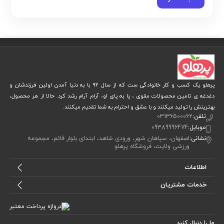
پرهلو یک کسب و کار خانوادگی ست که از سال 92 با به دنیا آمدن اولین فرزندشان و
دغدغه ی تامین محصولات مقوی ، پا به پای او، آرام آرام رشد کرد. حالا از هر محصول،
بهترینش را تولید میکنند و با عشق و احترام به شما تقدیم میکنند.
تلفن:
03136500062
موبایل:
09389996474
نشانی:
اصفهان، سپاهان شهر، ورودی شاهد، ابتدای بلوار قائم، مجموعه
ورزشی ولایت، فروشگاه پرهلو
اطلاعات
خدمات مشتریان
ما را دنبال کنید