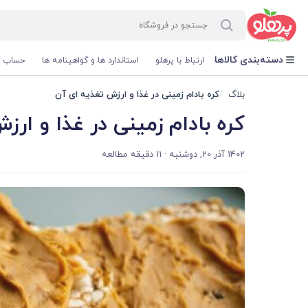
@media screen and (max-width: 500px) { .w-ch{bottom: 125px !important; left:5px !important;} }
دسته‌بندی کالاها
ارتباط با پرهلو
استاندارد ها و گواهینامه ها
حساب ک
بلاگ
کره بادام زمینی در غذا و ارزش تغذیه ای آن
کره بادام زمینی در غذا و ار
1402 آذر 20, دوشنبه
· 11 دقیقه مطالعه