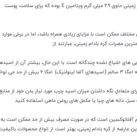
دو قاشق غذاخوری کره بادام زمینی حاوی 2.9 میلی گرم ویتامین E بوده که برای سلامت پوست
مختلف ممکن است با مزایای زیادی همراه باشد، اما در برخی موارد
رین مضرات کره بادام زمینی، عبارتند از:
بی های اشباع نشده چندگانه است. با این حال، بیشتر آن از اسیده
چرب امگا 6 (اسیدهای لینولئیک) ناشی می شود نه امگا 3 سالم (اسیدهای آلفا لینولنیک). امگا 6 بیش از حد م
ی متعادل نگه داشتن میزان اسید چرب مورد نیاز بدن خود از منابع
نام آفلاتوکسین است که در صورت مصرف بیش از حد ممکن است به
این عارضه از کره بادام زمینی، بهتر است از انواع محصولات باکیفیت