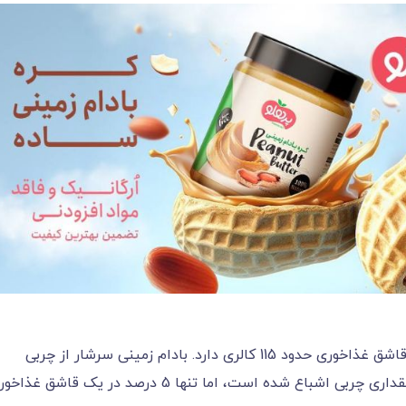
کره بادام زمینی سرشار از کالری است. تنها در یک قاشق غذاخوری حدود 115 کالری دارد. بادام زمینی سرشار از چربی
غیراشباع است که سالم است. با این حال، حاوی مقداری چربی اشباع شده است، اما تنها 5 درصد در یک قاشق