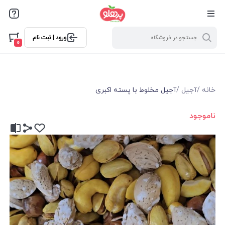
@media screen and (max-width: 500px) { .w-ch{bottom: 125px
!important; left:5px !important;} }
ورود | ثبت نام
0
خانه
/
آجیل
/
آجیل مخلوط با پسته اکبری
ناموجود