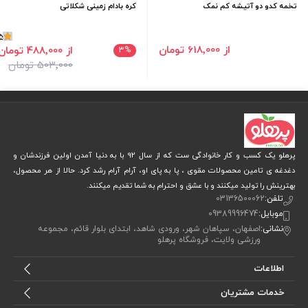
تخمه کدو دو آتیشه کم نمک
کره بادام زمینی شکلاتی
5
از 618٬000 تومان
از 488٬000 تومان
3
%
503٬000 تومان
پرهلو یک کسب و کار خانوادگی ست که از سال 92 با به دنیا آمدن اولین فرزندشان و
دغدغه ی تامین محصولات مقوی ، پا به پای او، آرام آرام رشد کرد. حالا از هر محصول،
بهترینش را تولید میکنند و با عشق و احترام به شما تقدیم میکنند.
تلفن:
03136500062
موبایل:
09389996474
نشانی:
اصفهان، سپاهان شهر، ورودی شاهد، ابتدای بلوار قائم، مجموعه
ورزشی ولایت، فروشگاه پرهلو
اطلاعات
خدمات مشتریان