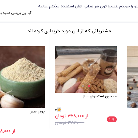
لو را خریدم .‌تقریبا توی هر غذایی ازش استفاده میکنم .‌عالیه
آیا این بررسی مفید بو
مشتریانی که از این مورد خریداری کرده اند
معجون استخوان ساز
5
پودر سیر
از 368٬000 تومان
4
%
383٬000 تومان
از 188٬000 تومان