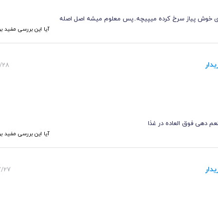
 خوش پیاز سرخ کرده میپیچه..پس معلوم میشه اصل اصله
آیا این بررسی مفید بو
یدار
 5:37
عم دهی فوق العاده در غذا
آیا این بررسی مفید بو
یدار
 23:17