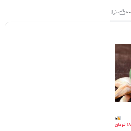
د؟
1
0
5