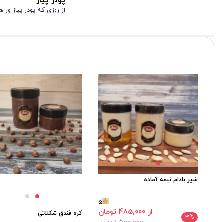
پودر پیاز
از روزی که پودر پیاز ور ه
شیر بادام نیمه آماده
5
از 485٬000 تومان
کره فندق شکلاتی
3
%