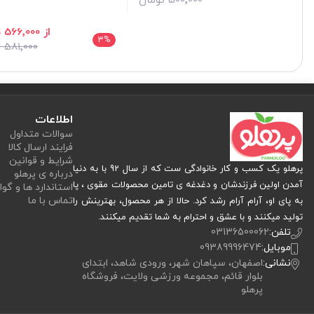
500٬000 تومان
از 566٬000 تومان
3
%
581٬000 تومان
اطلاعات
سوالات متداول
فرایند ارسال کالا
شرایط و قوانین
پرهلو یک کسب و کار خانوادگی ست که از سال 92 با به دنیا
درباره ی پرهلو
آمدن اولین فرزندشان و دغدغه ی تامین محصولات مقوی ، پا
استاندارد ها و گوا
تماس با ما
به پای او، آرام آرام رشد کرد. حالا از هر محصول، بهترینش را
تولید میکنند و با عشق و احترام به شما تقدیم میکنند.
تلفن:
03136500062
موبایل:
09389996474
نشانی:
اصفهان، سپاهان شهر، ورودی شاهد، ابتدای
بلوار قائم، مجموعه ورزشی ولایت، فروشگاه
پرهلو