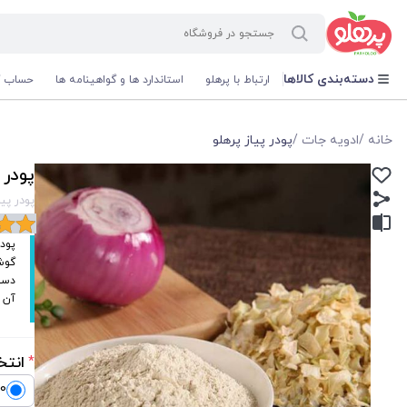
@media screen and (max-width: 500px) { .w-ch{bottom: 125px !important; left:5px !important;} }
دسته‌بندی کالاها
ارتباط با پرهلو
استاندارد ها و گواهینامه ها
حساب ک
خانه
/
ادویه جات
/
پودر پیاز پرهلو
پودر 
پودر پیا
پودر
گوشت
دستر
آن ا
انتخ
*
100 