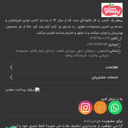
پرهلو یک کسب و کار خانوادگی ست که از سال 92 با به دنیا آمدن اولین فرزندشان و
دغدغه ی تامین محصولات مقوی ، پا به پای او، آرام آرام رشد کرد. حالا از هر محصول،
بهترینش را تولید میکنند و با عشق و احترام به شما تقدیم میکنند.
تلفن:
03136500062
موبایل:
09389996474
نشانی:
اصفهان، سپاهان شهر، ورودی شاهد، ابتدای بلوار قائم، مجموعه
ورزشی ولایت، فروشگاه پرهلو
اطلاعات
خدمات مشتریان
ما را دنبال کنید
برای عضویت در
خبرنامه
آیا می خواهید از جدید‌ترین تخفیف‌ ها با‌ خبر شوید؟ فقط ایمیل خود را ثبت