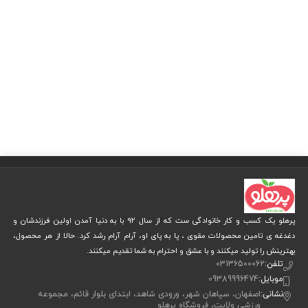
پرهلو یک کسب و کار خانوادگی ست که از سال 92 با به دنیا آمدن اولین فرزندشان و
دغدغه ی تامین محصولات مقوی ، پا به پای او، آرام آرام رشد کرد. حالا از هر محصول،
بهترینش را تولید میکنند و با عشق و احترام به شما تقدیم میکنند.
تلفن:
03136500062
موبایل:
09389996474
نشانی:
اصفهان، سپاهان شهر، ورودی شاهد، ابتدای بلوار قائم، مجموعه
ورزشی ولایت، فروشگاه پرهلو