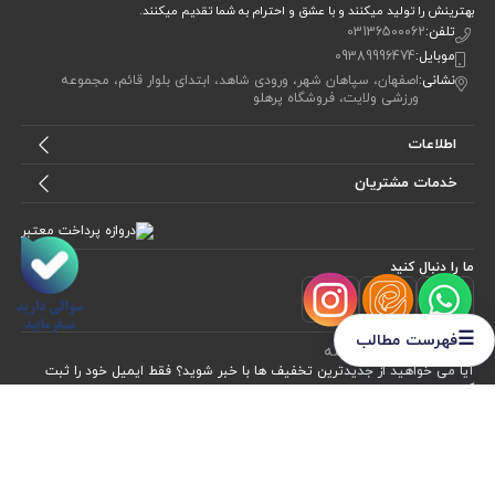
پرهلو یک کسب و کار خانوادگی ست که از سال 92 با به دنیا آمدن اولین فرزندشان و
دغدغه ی تامین محصولات مقوی ، پا به پای او، آرام آرام رشد کرد. حالا از هر محصول،
بهترینش را تولید میکنند و با عشق و احترام به شما تقدیم میکنند.
تلفن:
03136500062
موبایل:
09389996474
نشانی:
اصفهان، سپاهان شهر، ورودی شاهد، ابتدای بلوار قائم، مجموعه
ورزشی ولایت، فروشگاه پرهلو
☰
فهرست مطالب
اطلاعات
خدمات مشتریان
ما را دنبال کنید