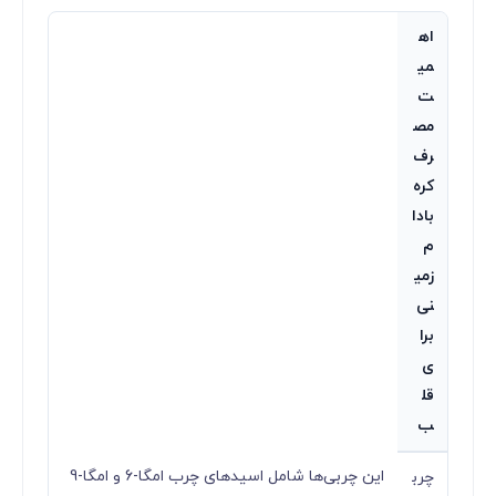
اه
می
ت
مص
رف
کره
بادا
م
زمی
نی
برا
ی
قل
ب
این چربی‌ها شامل اسیدهای چرب امگا-6 و امگا-9
چرب