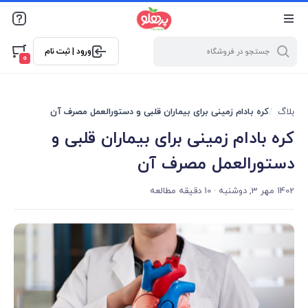
@media screen and (max-width: 500px) { .w-ch{bottom: 125px
!important; left:5px !important;} }
ورود | ثبت نام
0
بلاگ
کره بادام زمینی برای بیماران قلبی و دستورالعمل مصرف آن
کره بادام زمینی برای بیماران قلبی و
دستورالعمل مصرف آن
1402 مهر 3, دوشنبه
· 10 دقیقه مطالعه