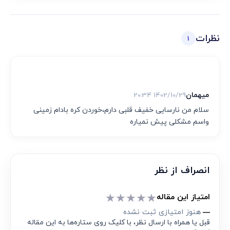
خستگی؛ راهنمای علمی و طب سنتی
جدول ارزش غذایی ارده و میزان پروتئین، چربی و ویتامین
خواص عسل و سیاه دانه ناشتا؛ بررسی علمی معجون
دوسین + طریقه مصرف
خواص شیر بادام برای جنین از وزن گیری تا زیبایی جنین
نظرات
1
میهمان
1402/10/29 20:34
سلام من نارسایی خفیف قلبی دارم،خوردن کره بادام زمینی
واسم مشکلی پیش نمیاره