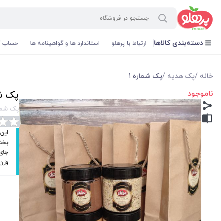
@media screen and (max-width: 500px) { .w-ch{bottom: 125px !important; left:5px !important;} }
دسته‌بندی کالاها
ارتباط با پرهلو
استاندارد ها و گواهینامه ها
حساب ک
خانه
/
پک هدیه
/
پک شماره 1
ناموجود
پک شم
پک شمار
جای 
وزن 1100 گ