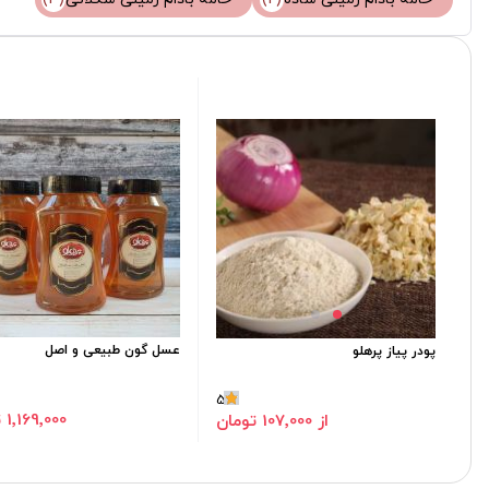
عسل گون طبیعی و اصل
پودر پیاز پرهلو
5
1٬169٬000 تومان
از 107٬000 تومان