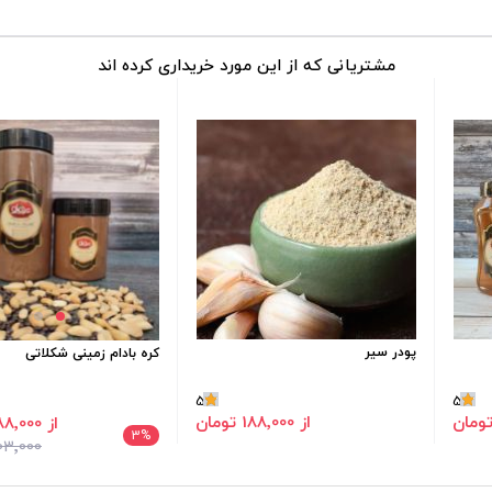
مشتریانی که از این مورد خریداری کرده اند
پودر سیر
کره بادام زمینی شکلاتی
5
5
از 188٬000 تومان
از 488٬000 تومان
3
%
503٬000 تو