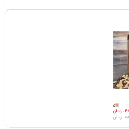
5
مان