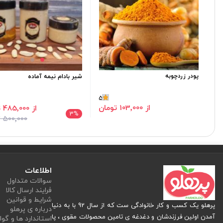
پودر زردچوبه
شیر بادام نیمه آماده
5
از 103٬000 تومان
از 485٬000 تومان
3
%
500٬000 تومان
اطلاعات
سوالات متداول
فرایند ارسال کالا
شرایط و قوانین
پرهلو یک کسب و کار خانوادگی ست که از سال 92 با به دنیا
درباره ی پرهلو
آمدن اولین فرزندشان و دغدغه ی تامین محصولات مقوی ، پا
استاندارد ها و گوا