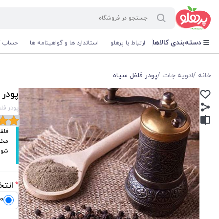
@media screen and (max-width: 500px) { .w-ch{bottom: 125px !important; left:5px !important;} }
دسته‌بندی کالاها
ارتباط با پرهلو
استاندارد ها و گواهینامه ها
حساب ک
خانه
/
ادویه جات
/
پودر فلفل سیاه
پودر 
پودر فل
فلفل
مختل
شوی
انتخ
*
100 