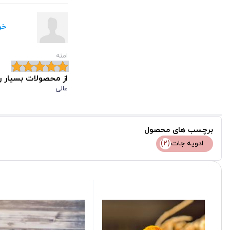
خر
امنه
از محصولات بسیار ر
عالی
برچسب های محصول
ادویه جات
(2)