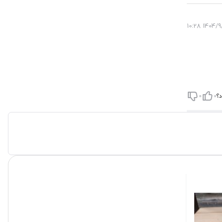
1404/9/5 1
د؟
0
0