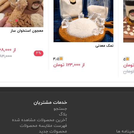
معجون استخوان ساز
نمک معدنی
از 368٬000 تومان
4
%
383٬000 تو
4٫5
5
از 123٬000 تومان
خدمات مشتریان
جستجو
بلاگ
آخرین محصولات مشاهده شده
فهرست مقایسه محصولات
هینامه ها
محصولات جدید