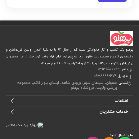
پرهلو یک کسب و کار خانوادگی ست که از سال 92 با به دنیا آمدن اولین فرزندشان و
دغدغه ی تامین محصولات مقوی ، پا به پای او، آرام آرام رشد کرد. حالا از هر محصول،
بهترینش را تولید میکنند و با عشق و احترام به شما تقدیم میکنند.
تلفن:
03136500062
موبایل:
09389996474
نشانی:
اصفهان، سپاهان شهر، ورودی شاهد، ابتدای بلوار قائم، مجموعه
ورزشی ولایت، فروشگاه پرهلو
اطلاعات
خدمات مشتریان
ما را دنبال کنید