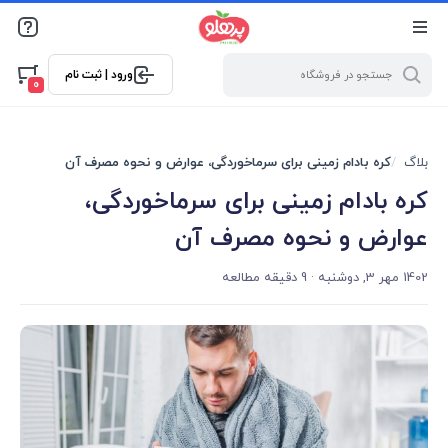
@media screen and (max-width: 500px) { .w-ch{bottom: 125px
!important; left:5px !important;} }
ورود | ثبت نام
0
بلاگ
کره بادام زمینی برای سرماخوردگی، عوارض و نحوه مصرف آن
کره بادام زمینی برای سرماخوردگی،
عوارض و نحوه مصرف آن
1402 مهر 3, دوشنبه
· 9 دقیقه مطالعه