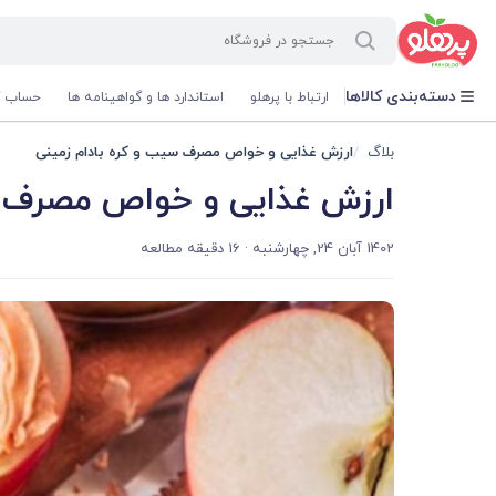
@media screen and (max-width: 500px) { .w-ch{bottom: 125px !important; left:5px !important;} }
دسته‌بندی کالاها
ارتباط با پرهلو
استاندارد ها و گواهینامه ها
حساب ک
بلاگ
ارزش غذایی و خواص مصرف سیب و کره بادام زمینی
ارزش غذایی و خواص مصرف س
1402 آبان 24, چهارشنبه
· 16 دقیقه مطالعه