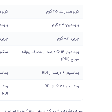
کربوهیدرات: 25 گرم
کربوهید
پروتئین: 0.4 گرم
پروتئین:
چربی: 0.3 گرم
چربی: 16 گ
ویتامین C: 14 درصد از مصرف روزانه
منگنز: 29 درصد ا
مرجع (RDI)
پتاسیم: 6 درصد از RDI
پتاسیم: 7 در
ویتامین K: 5٪ از RDI
RDI
توجه داشته باشید که همه انواع کره بادام زمینی 