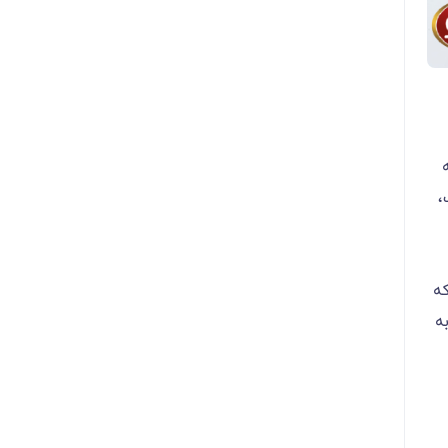
،
ه
به