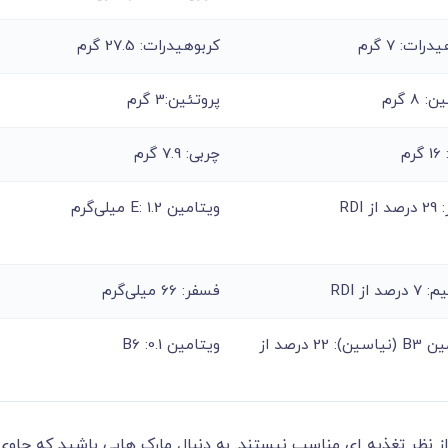
رات: 7 گرم
کربوهیدرات: 27.5 گرم
 8 گرم
پروتئین:3 گرم
رم
چربی: 7.9 گرم
ز RDI
ویتامین E: 1.2 میلی‌گرم
صد از RDI
فسفر: 66 میلی‌گرم
ویتامین B3 (نیاسین): 22 درصد از
ویتامین B6 :0.1
از نظر تغذیه ای مناسب نیستند. به دنبال مارک هایی باشید که حاوی