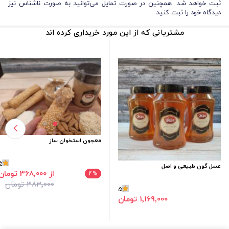
ثبت خواهد شد. همچنین در صورت تمایل می‌توانید به صورت ناشناس نیز
دیدگاه خود را ثبت کنید
مشتریانی که از این مورد خریداری کرده اند
معجون استخوان ساز
5
عسل گون طبیعی و اصل
از 368٬000 تومان
4
%
383٬000 تومان
5
1٬169٬000 تومان