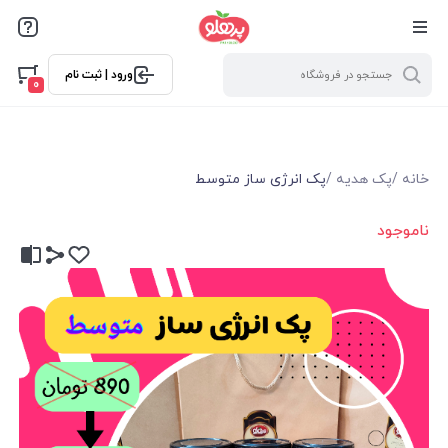
@media screen and (max-width: 500px) { .w-ch{bottom: 125px
!important; left:5px !important;} }
ورود | ثبت نام
0
خانه
/
پک هدیه
/
پک انرژی ساز متوسط
ناموجود