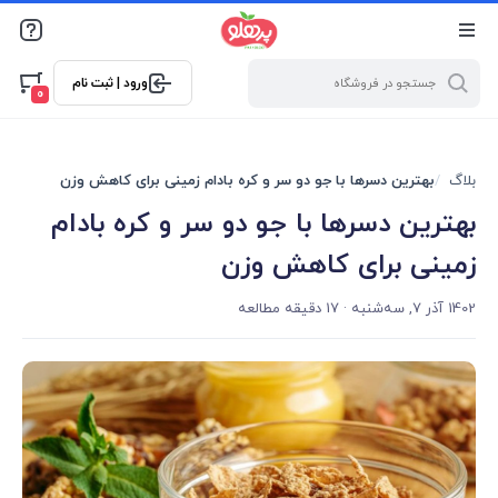
@media screen and (max-width: 500px) { .w-ch{bottom: 125px
!important; left:5px !important;} }
ورود | ثبت نام
0
بلاگ
بهترین دسرها با جو دو سر و کره بادام زمینی برای کاهش وزن
بهترین دسرها با جو دو سر و کره بادام
زمینی برای کاهش وزن
1402 آذر 7, سه‌شنبه
· 17 دقیقه مطالعه