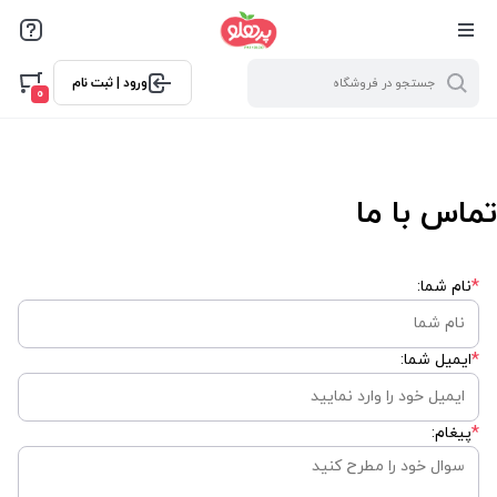
@media screen and (max-width: 500px) { .w-ch{bottom: 125px
!important; left:5px !important;} }
ورود | ثبت نام
0
تماس با ما
*
نام شما:
*
ایمیل شما:
*
پیغام: