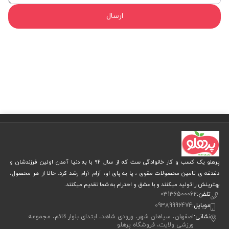
ارسال
پرهلو یک کسب و کار خانوادگی ست که از سال 92 با به دنیا آمدن اولین فرزندشان و
دغدغه ی تامین محصولات مقوی ، پا به پای او، آرام آرام رشد کرد. حالا از هر محصول،
بهترینش را تولید میکنند و با عشق و احترام به شما تقدیم میکنند.
تلفن:
03136500062
موبایل:
09389996474
نشانی:
اصفهان، سپاهان شهر، ورودی شاهد، ابتدای بلوار قائم، مجموعه
ورزشی ولایت، فروشگاه پرهلو