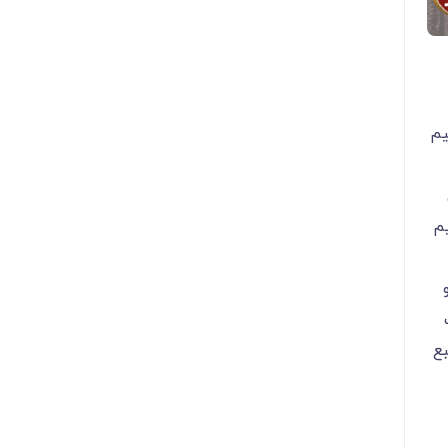
یم
یم
بع