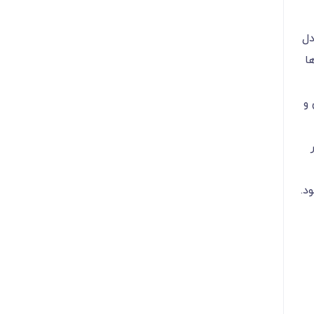
دل
ا
و
د.