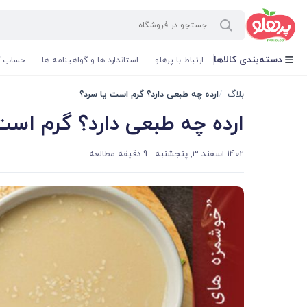
@media screen and (max-width: 500px) { .w-ch{bottom: 125px !important; left:5px !important;} }
دسته‌بندی کالاها
ارتباط با پرهلو
استاندارد ها و گواهینامه ها
حساب ک
بلاگ
ارده چه طبعی دارد؟ گرم است یا سرد؟
ارده چه طبعی دارد؟ گرم است
1402 اسفند 3, پنجشنبه
· 9 دقیقه مطالعه