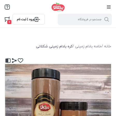
@media screen and (max-width: 500px) { .w-ch{bottom: 125px
!important; left:5px !important;} }
ورود | ثبت نام
0
خانه
/
خامه بادام زمینی
/
کره بادام زمینی شکلاتی