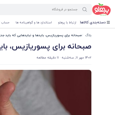
@media screen and (max-width: 500px) { .w-ch{bottom: 125px !important; left:5px !important;} }
دسته‌بندی کالاها
ارتباط با پرهلو
استاندارد ها و گواهینامه ها
حساب ک
بلاگ
صبحانه برای پسوریازیس، بایدها و نبایدهایی که باید جدی
صبحانه برای پسوریازیس، باید
1402 مهر 11, سه‌شنبه
· 11 دقیقه مطالعه