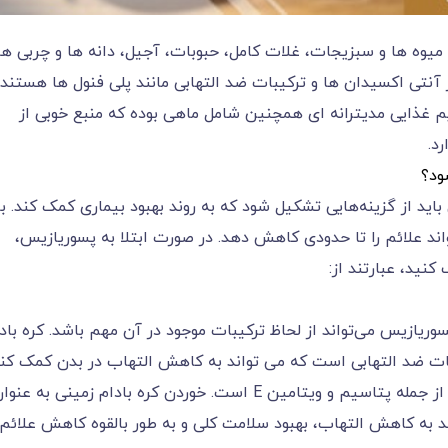
 میوه ها و سبزیجات، غلات کامل، حبوبات، آجیل، دانه ها و چربی ه
آنتی اکسیدان ها و ترکیبات ضد التهابی مانند پلی فنول ها هستند 
م غذایی مدیترانه ای همچنین شامل ماهی بوده که منبع خوبی از
ود؟
اید از گزینه‌هایی تشکیل شود که به روند بهبود بیماری کمک کند. بر
د علائم را تا حدودی کاهش دهد. در صورت ابتلا به پسوریازیس،
نید، عبارتند از:
وریازیس می‌تواند از لحاظ ترکیبات موجود در آن مهم باشد. کره باد
ات ضد التهابی است که می تواند به کاهش التهاب در بدن کمک کند
همچنین منبعی از فیبر، ویتامین ها و مواد معدنی از جمله پتاسیم و ویتامین E است. خوردن کره بادام زمینی به عن
د به کاهش التهاب، بهبود سلامت کلی و به طور بالقوه کاهش علائم