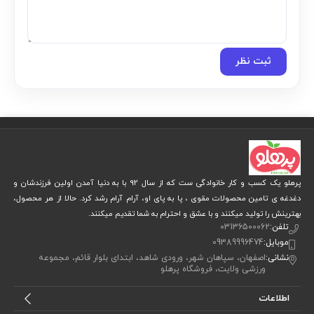
ثبت نظر
پرهلو یک کسب و کار خانوادگی ست که از سال 92 با به دنیا آمدن اولین فرزندشان و
دغدغه ی تامین محصولات مقوی ، پا به پای او، آرام آرام رشد کرد. حالا از هر محصول،
بهترینش را تولید میکنند و با عشق و احترام به شما تقدیم میکنند.
تلفن:
03136500062
موبایل:
09389996474
نشانی:
اصفهان، سپاهان شهر، ورودی شاهد، ابتدای بلوار قائم، مجموعه
ورزشی ولایت، فروشگاه پرهلو
اطلاعات