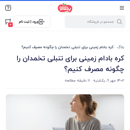
@media screen and (max-width: 500px) { .w-ch{bottom: 125px
!important; left:5px !important;} }
ورود | ثبت نام
0
بلاگ
کره بادام زمینی برای تنبلی تخمدان را چگونه مصرف کنیم؟
کره بادام زمینی برای تنبلی تخمدان را
چگونه مصرف کنیم؟
1402 مهر 9, یکشنبه
· 11 دقیقه مطالعه