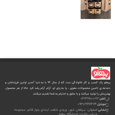
پرهلو یک کسب و کار خانوادگی ست که از سال 92 با به دنیا آمدن اولین فرزندشان و
دغدغه ی تامین محصولات مقوی ، پا به پای او، آرام آرام رشد کرد. حالا از هر محصول،
بهترینش را تولید میکنند و با عشق و احترام به شما تقدیم میکنند.
تلفن:
03136500062
موبایل:
09389996474
نشانی:
اصفهان، سپاهان شهر، ورودی شاهد، ابتدای بلوار قائم، مجموعه
ورزشی ولایت، فروشگاه پرهلو