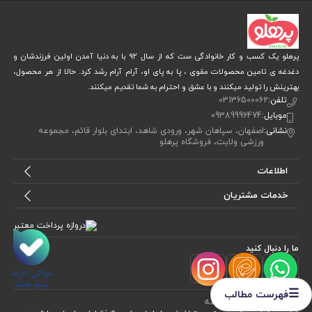
پرهلو یک کسب و کار خانوادگی ست که از سال 92 با به دنیا آمدن اولین فرزندشان و
دغدغه ی تامین محصولات مقوی ، پا به پای او، آرام آرام رشد کرد. حالا از هر محصول،
بهترینش را تولید میکنند و با عشق و احترام به شما تقدیم میکنند.
تلفن:
03136500062
موبایل:
09389996474
نشانی:
اصفهان، سپاهان شهر، ورودی شاهد، ابتدای بلوار قائم، مجموعه
ورزشی ولایت، فروشگاه پرهلو
اطلاعات
خدمات مشتریان
ما را دنبال کنید
☰
فهرست مطالب
برای عضویت در
خبرنامه