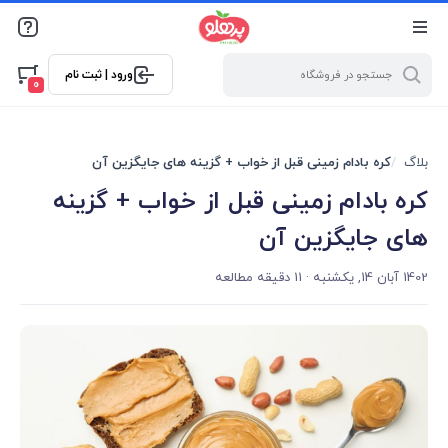
@media screen and (max-width: 500px) { .w-ch{bottom: 125px
!important; left:5px !important;} }
ورود | ثبت نام
0
بلاگ
کره بادام زمینی قبل از خواب + گزینه های جایگزین آن
کره بادام زمینی قبل از خواب + گزینه
های جایگزین آن
1402 آبان 14, یکشنبه
· 11 دقیقه مطالعه