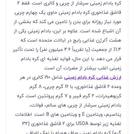
کره بادام زمینی سرشار از چربی و کالری است. فقط 2
قاشق غذاخوری کره بادام زمینی حاوی یک چهارم چربی
مورد نیاز روزانه برای بدن را تامین می کند که بخشی از
آن اشباع شده است. علاوه بر این، بادام زمینی یکی از
هشت آلرژن غذایی رایج در ایالات متحده است که
1.4٪ از جمعیت (یا تقریباً 4.6 میلیون نفر) را تحت تأثیر
قرار می دهد. با این حال، فواید تغذیه ای کره بادام
زمینی اغلب بیشتر از مضرات آن است.
ارزش غذایی کره بادام زمینی
شامل 190 کالری در هر
وعده 2 قاشق غذاخوری، با 16 گرم چربی، 8 گرم
کربوهیدرات، 2 گرم فیبر و 7 گرم پروتئین است. کره
بادام زمینی سرشار از چربی های سالم، فولات،
پتاسیم، ویتامین E و ویتامین های B است. اطلاعات
تغذیه زیر توسط USDA برای 2 قاشق غذاخوری (32
گرم) کره بادام زمینی صاف همراه با نمک اضافی