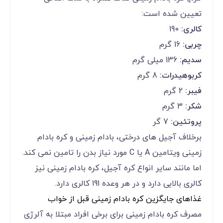
تعیین شده است:
کالری:
190
چربی:
16 گرم
سدیم:
136 میلی گرم
کربوهیدرات:
8 گرم
فیبر:
2 گرم
شکر:
3 گرم
پروتئین:
7 گر
برخلاف آجیل های درختی، بادام زمینی و کره بادام
زمینی ویتامین A یا C مورد نیاز بدن را تامین نمی کند.
اما مانند سایر انواع کره آجیل، کره بادام زمینی نیز
کالری بالایی دارد و در هر وعده 191 کالری دارد.
غذاهای جایگزین کره بادام زمینی قبل از خواب
مصرف کره بادام زمینی برای برخی افراد مبتلا به آلرژی