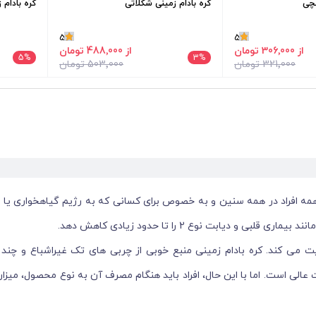
نچی
کره بادام زمینی شکلاتی
کره بادام 
5
5
از 306٬000 تومان
از 488٬000 تومان
5
%
3
%
321٬000 تومان
503٬000 تومان
ه افراد در همه سنین و به خصوص برای کسانی که به رژیم گیاهخواری یا وگ
یابت نوع 2 را تا حدود زیادی کاهش دهد.
ی کند. کره بادام زمینی منبع خوبی از چربی های تک غیراشباع و چند غ
بت عالی است. اما با این حال، افراد باید هنگام مصرف آن به نوع محصول، م