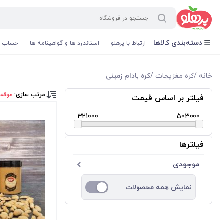
@media screen and (max-width: 500px) { .w-ch{bottom: 125px !important; left:5px !important;} }
دسته‌بندی کالاها
ارتباط با پرهلو
استاندارد ها و گواهینامه ها
حساب ک
خانه
/
کره مغزیجات
/
کره بادام زمینی
مرتب سازی:
موقع
فیلتر بر اساس قیمت
321000
503000
فیلترها
موجودی
نمایش همه محصولات