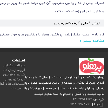
مصرف بیش از حد و یا نوع نامرغوب آن میی تواند منجر به بروز عوارضی در 
بیشتری را در این زمینه کسب کنید.
ارزش غذایی کره بادام زمینی
کره بادام زمینی مقدار زیادی پروتئین همراه با ویتامین ها و مواد معدن
مشاهده بیشتر
قاشق غذاخوری کره بادام زمینی باکیفیت، مواد مغذی، مواد معدنی و ویتامی
فسفر
107 میلی گرم
فلز روی
0.85 میلی گرم
روی برای ایمنی، سنتز پروتئین
اطلاعات
نیاسین
4.21 میلی گرم
نیاسین برای هضم و عم
سوالات متداول
ویتامین B-6
0.17 گرم
ویتامین B-6 در بیش از 100 واکنش آنزیمی در بدن نقش دارد و ممکن است برای سلامت قلب و سیستم ایمنی ضروری باشد.
فرایند ارسال کالا
شرایط و قوانین
منیزیم
57 میلی گرم
منیزیم برای سلامتی ضروری است و در بی
پرهلو یک کسب و کار خانوادگی ست که از سال 92 با به دنیا
درباره ی پرهلو
پروتئین
7.02 گرم پروتئین
مصرف پروتئین نقش بس
آمدن اولین فرزندشان و دغدغه ی تامین محصولات مقوی ، پا
استاندارد ها و گوا
تماس با ما
به پای او، آرام آرام رشد کرد. حالا از هر محصول، بهترینش را
تولید میکنند و با عشق و احترام به شما تقدیم میکنند.
کره بادام زمینی به دنبال انواع کم نمک و باکیفیت آن باشید.
تلفن:
03136500062
موبایل:
09389996474