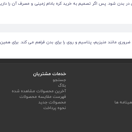
بدن شود. پس اگر تصمیم به خرید کره بادام زمینی و مصرف آن را دارید، بهت
ی ضروری مانند منیزیم، پتاسیم و روی را برای بدن فراهم می کند. برای همین
ن های زیر را برای بدن تامین می کند:
فسفر به بدن کمک می کند تا سلول ها و استخوان های سالم بسازد و د
 و تشکیل DNA ضروری است.
خدمات مشتریان
لکرد عصبی مفید است و به تولید انرژی کمک می کند.
جستجو
بلاگ
آخرین محصولات مشاهده شده
ش از 300 فرآیند شیمیایی در بدن نقش دارد.
فهرست مقایسه محصولات
یار زیادی در سلامت کلی بدن دارد.
هینامه ها
محصولات جدید
نحوه پرداخت
با این حال، کره بادام زمین