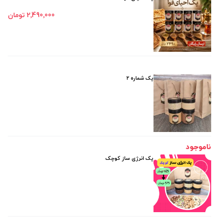
2٬490٬000 تومان
پک شماره 2
ناموجود
پک انرژی ساز کوچک