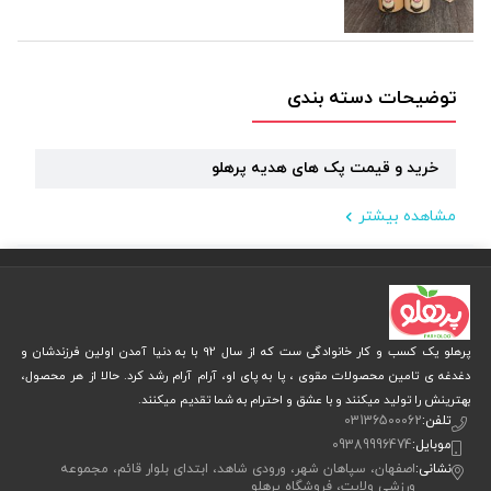
توضیحات دسته بندی
خرید و قیمت پک های هدیه پرهلو
مشاهده بیشتر
پرهلو یک کسب و کار خانوادگی ست که از سال 92 با به دنیا آمدن اولین فرزندشان و
دغدغه ی تامین محصولات مقوی ، پا به پای او، آرام آرام رشد کرد. حالا از هر محصول،
بهترینش را تولید میکنند و با عشق و احترام به شما تقدیم میکنند.
تلفن:
03136500062
موبایل:
09389996474
نشانی:
اصفهان، سپاهان شهر، ورودی شاهد، ابتدای بلوار قائم، مجموعه
ورزشی ولایت، فروشگاه پرهلو