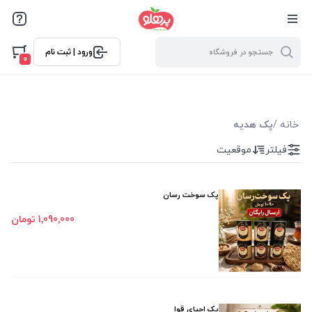
@media screen and (max-width: 500px) { .w-ch{bottom: 125px
فیلترها
!important; left:5px !important;} }
ورود | ثبت نام
فیلتر بر اساس قیمت
0
337000
3057000
خانه
/
پک هدیه
فیلترها
فیلتر
موقعیت
موجودی
پک سوخت رسان
نمایش همه محصولات
1٬090٬000 تومان
پک احیای قوا