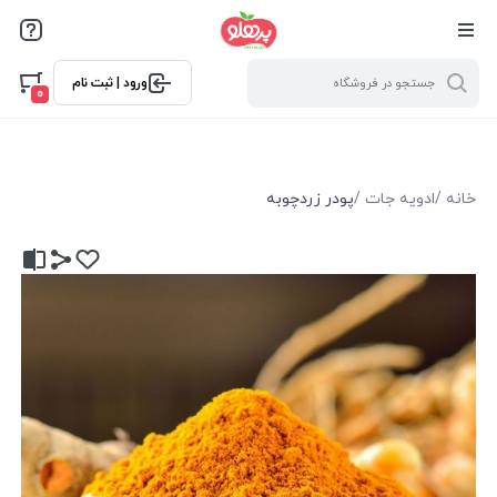
@media screen and (max-width: 500px) { .w-ch{bottom: 125px
!important; left:5px !important;} }
ورود | ثبت نام
0
خانه
/
ادویه جات
/
پودر زردچوبه