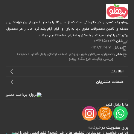
پرهلو یک کسب و کار خانوادگی ست که از سال 92 با به دنیا آمدن اولین فرزندشان و
دغدغه ی تامین محصولات مقوی ، پا به پای او، آرام آرام رشد کرد. حالا از هر محصول،
بهترینش را تولید میکنند و با عشق و احترام به شما تقدیم میکنند.
تلفن:
03136500062
موبایل:
09389996474
نشانی:
اصفهان، سپاهان شهر، ورودی شاهد، ابتدای بلوار قائم، مجموعه
ورزشی ولایت، فروشگاه پرهلو
اطلاعات
خدمات مشتریان
ما را دنبال کنید
برای عضویت در
خبرنامه
آیا می خواهید از جدید‌ترین تخفیف‌ ها با‌ خبر شوید؟ فقط ایمیل خود را ثبت