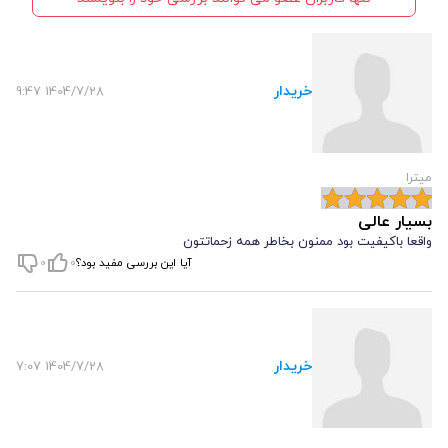
خریدار
1404/7/28 9:47
میترا
بسیار عالی
واقعا باکیفیت بود ممنون بخاطر همه زحماتتون
آیا این بررسی مفید بود؟
0
0
خریدار
1404/7/28 7:07