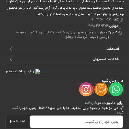
پرهلو یک کسب و کار خانوادگی ست که از سال 92 با به دنیا آمدن اولین فرزندشان و
دغدغه ی تامین محصولات مقوی ، پا به پای او، آرام آرام رشد کرد. حالا از هر محصول،
بهترینش را تولید میکنند و با عشق و احترام به شما تقدیم میکنند.
تلفن:
03136500062
موبایل:
09389996474
نشانی:
اصفهان، سپاهان شهر، ورودی شاهد، ابتدای بلوار قائم، مجموعه
ورزشی ولایت، فروشگاه پرهلو
اطلاعات
خدمات مشتریان
ما را دنبال کنید
برای عضویت در
خبرنامه
آیا می خواهید از جدید‌ترین تخفیف‌ ها با‌ خبر شوید؟ فقط ایمیل خود را ثبت
کنید
اشتراک