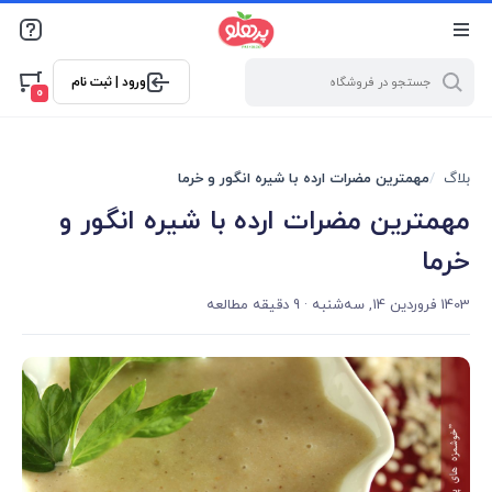
@media screen and (max-width: 500px) { .w-ch{bottom: 125px
!important; left:5px !important;} }
ورود | ثبت نام
0
بلاگ
مهمترین مضرات ارده با شیره انگور و خرما
مهمترین مضرات ارده با شیره انگور و
خرما
1403 فروردین 14, سه‌شنبه
· 9 دقیقه مطالعه