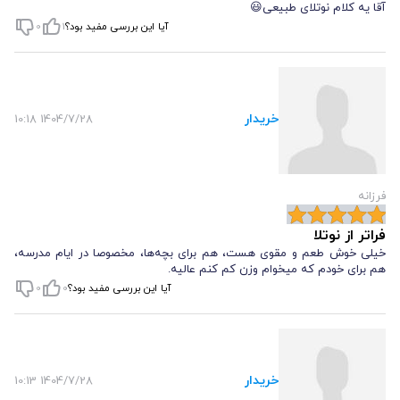
آقا یه کلام نوتلای طبیعی😃
آیا این بررسی مفید بود؟
1
0
کره فندق شکلاتی باید در
ظرف شیشه‌ای یا پلاستیکی با درپوش محکم
نگهداری شود. ظروف فلزی یا بدون درپوش باعث می‌شوند که محصول
سریع‌تر
طعم و بافت خود را از دست بدهد
.
خریدار
1404/7/28 10:18
۲. دمای مناسب
بهترین دما برای نگهداری کره فندق شکلاتی
سرد و خشک، ترجیحاً
فرزانه
یخچال
است. نگهداری در دمای اتاق ممکن است باعث
روغن‌انداختن یا
فراتر از نوتلا
خرابی محصول
شود. اگر می‌خواهید بافت نرم آن حفظ شود، قبل از
خیلی خوش طعم و مقوی هست، هم برای بچه‌ها، مخصوصا در ایام مدرسه،
هم برای خودم که میخوام وزن کم کنم عالیه.
استفاده ۵ تا ۱۰ دقیقه در دمای محیط قرار دهید.
آیا این بررسی مفید بود؟
0
0
۳. مدت زمان مصرف
کره فندق شکلاتی خانگی معمولاً تا
۲
هفته در یخچال
ماندگاری
خریدار
1404/7/28 10:13
دارد.