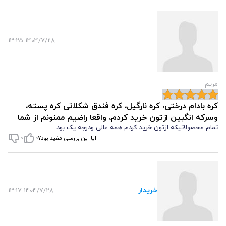
سیری طولانی‌مدت
ایجاد کند. مصرف هوشمندانه آن در وعده صبحانه
یا میان‌وعده، جایگزین
تنقلات ناسالم و شیرینی‌های صنعتی
می‌شود و
1404/7/28 13:25
کمک می‌کند تا میزان کالری اضافه کاهش یابد. البته توجه به میزان
مصرف (حدود ۲ قاشق غذاخوری) ضروری است تا اثر مثبت بر کنترل
وزن حفظ شود.
مریم
با اضافه کردن کره فندق شکلاتی به رژیم غذایی، شما نه تنها از
طعم
کره بادام درختی، کره نارگیل، کره فندق شکلاتی کره پسته،
وسرکه انگبین ازتون خرید کردم، واقعا راضیم ممنونم از شما
لذیذ و بافت نرم
آن لذت می‌برید، بلکه به سلامت قلب، مغز و کنترل
تمام محصولاتیکه ازتون خرید کردم همه عالی ودرجه یک بود
وزن خود نیز کمک می‌کنید. این محصول با تامین انرژی پایدار،
آیا این بررسی مفید بود؟
0
0
آنتی‌اکسیدان‌ها و چربی‌های مفید، می‌تواند
یک میان‌وعده هوشمندانه
و سالم
باشد. بنابراین، مصرف معقول و انتخاب محصولی با کیفیت بالا،
تجربه‌ای لذت‌بخش و در عین حال مفید برای بدن و ذهن شما فراهم
خریدار
1404/7/28 13:17
می‌کند.