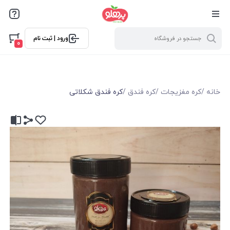
@media screen and (max-width: 500px) { .w-ch{bottom: 125px
!important; left:5px !important;} }
ورود | ثبت نام
0
خانه
/
کره مغزیجات
/
کره فندق
/
کره فندق شکلاتی