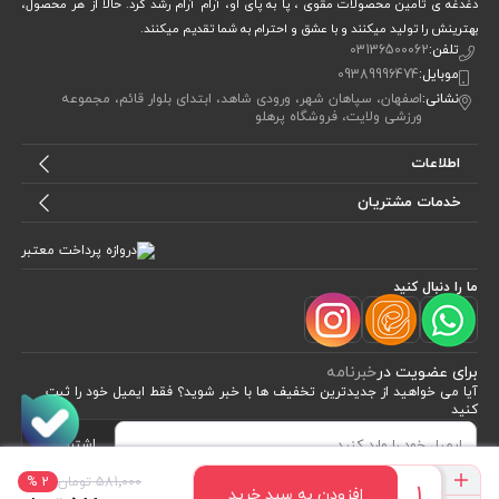
دغدغه ی تامین محصولات مقوی ، پا به پای او، آرام آرام رشد کرد. حالا از هر محصول،
بهترینش را تولید میکنند و با عشق و احترام به شما تقدیم میکنند.
تلفن:
03136500062
موبایل:
09389996474
نشانی:
اصفهان، سپاهان شهر، ورودی شاهد، ابتدای بلوار قائم، مجموعه
ورزشی ولایت، فروشگاه پرهلو
اطلاعات
خدمات مشتریان
ما را دنبال کنید
برای عضویت در
خبرنامه
آیا می خواهید از جدید‌ترین تخفیف‌ ها با‌ خبر شوید؟ فقط ایمیل خود را ثبت
کنید
اشتراک
581٬000 تومان
2 %
افزودن به سبد خرید