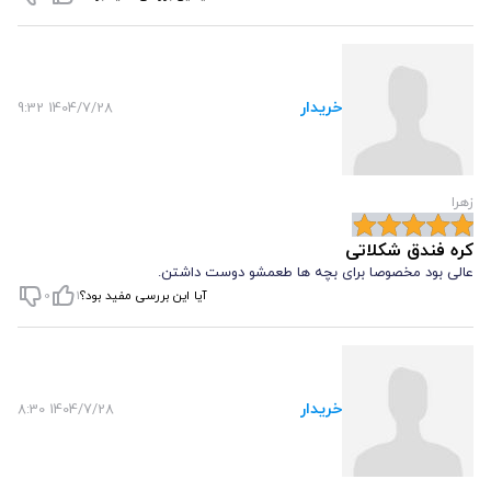
محیط مرطوب باعث
تغییر بافت و فساد محصول
خواهد شد.
با رعایت این نکات، می‌توانید
از طعم، بافت و خواص کره فندق شکلاتی
به مدت طولانی لذت ببرید
و تجربه‌ای سالم و خوشمزه داشته باشید.
خریدار
1404/7/28 9:32
قیمت کره فندق شکلاتی در تهران و سوپرمارکت ها
قیمت کره فندق شکلاتی در سوپرمارکت ها به چند عامل کلیدی بستگی
زهرا
دارد که پیش از خرید باید به آن‌ها توجه کنید. یکی از مهم‌ترین عوامل،
کره فندق شکلاتی
درصد و کیفیت فندق و شکلات
به کار رفته در محصول است؛ هرچه
عالی بود مخصوصا برای بچه ها طعمشو دوست داشتن.
آیا این بررسی مفید بود؟
1
0
فندق بیشتر و مرغوب‌تر باشد، قیمت بالاتر خواهد بود.
بسته‌بندی و
وزن محصول
نیز نقش مهمی دارد؛ ظروف شیشه‌ای مقاوم با درپوش
محکم و بسته‌بندی شکیل باعث افزایش قیمت می‌شوند، در حالی که
خریدار
1404/7/28 8:30
بسته‌های کوچک یا تک‌نفره معمولا ارزان‌تر هستند.
همچنین
برند و شهرت تولیدکننده
بر قیمت تأثیر می‌گذارد؛ برندهای