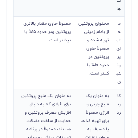
ت
ها
م
محتوای پروتئین
معمولاً حاوی مقدار بالاتری
ح
از بادام زمینی
پروتئین ودر حدود 15% یا
تو
تهیه شده و
بیشتر است
ای
معمولاً حاوی
پر
پروتئین در
وت
حدود 10% یا
ئی
کمتر است.
ن
کا
به عنوان یک
به عنوان یک منبع پروتئین
رب
منبع چربی و
برای افرادی که به دنبال
رد
انرژی معمولاً
افزایش مصرف پروتئین و
برای تهیه غذاها
حمایت از ساخت عضلات
یا مصرف به
هستند، معمولاً در برنامه
عنوان تنقلات
تمرینات ورزشی مصرف