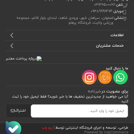
تلفن:
03136500062
موبایل:
09389996474
نشانی:
اصفهان، سپاهان شهر، ورودی شاهد، ابتدای بلوار قائم، مجموعه
ورزشی ولایت، فروشگاه پرهلو
اطلاعات
خدمات مشتریان
ما را دنبال کنید
برای عضویت در
خبرنامه
آیا می خواهید از جدید‌ترین تخفیف‌ ها با‌ خبر شوید؟ فقط ایمیل خود را ثبت
کنید
اشتراک
طراحی، توسعه و اجرای فروشگاه اینترنتی توسط:
آریو وب
Powered by nopCommerce