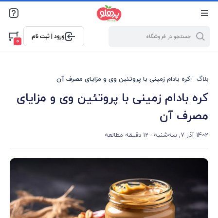
@media screen and (max-width: 500px) { .w-ch{bottom: 125px
!important; left:5px !important;} }
ورود | ثبت نام
0
بلاگ
کره بادام زمینی با پروتئین وی و مزایای مصرف آن
کره بادام زمینی با پروتئین وی و مزایای
مصرف آن
1402 آذر 7, سه‌شنبه
· 12 دقیقه مطالعه