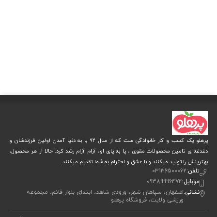
پرهلو یک کسب و کار خانوادگی ست که از سال 92 با به دنیا آمدن اولین فرزندشان و
دغدغه ی تامین محصولات مقوی ، پا به پای او، آرام آرام رشد کرد. حالا از هر محصول،
بهترینش را تولید میکنند و با عشق و احترام به شما تقدیم میکنند.
تلفن:
03136500062
موبایل:
09389996474
نشانی:
اصفهان، سپاهان شهر، ورودی شاهد، ابتدای بلوار قائم، مجموعه
ورزشی ولایت، فروشگاه پرهلو