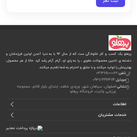
ثبت نظر
پرهلو یک کسب و کار خانوادگی ست که از سال 92 با به دنیا آمدن اولین فرزندشان و
دغدغه ی تامین محصولات مقوی ، پا به پای او، آرام آرام رشد کرد. حالا از هر محصول،
بهترینش را تولید میکنند و با عشق و احترام به شما تقدیم میکنند.
تلفن:
03136500062
موبایل:
09389996474
نشانی:
اصفهان، سپاهان شهر، ورودی شاهد، ابتدای بلوار قائم، مجموعه
ورزشی ولایت، فروشگاه پرهلو
اطلاعات
خدمات مشتریان