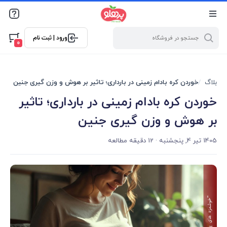
@media screen and (max-width: 500px) { .w-ch{bottom: 125px
!important; left:5px !important;} }
ورود | ثبت نام
0
بلاگ
خوردن کره بادام زمینی در بارداری؛ تاثیر بر هوش و وزن گیری جنین
خوردن کره بادام زمینی در بارداری؛ تاثیر
بر هوش و وزن گیری جنین
1405 تیر 4, پنجشنبه
· 12 دقیقه مطالعه