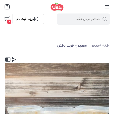
@media screen and (max-width: 500px) { .w-ch{bottom: 125px
!important; left:5px !important;} }
ورود | ثبت نام
0
خانه
/
معجون
/
معجون قوت بخش