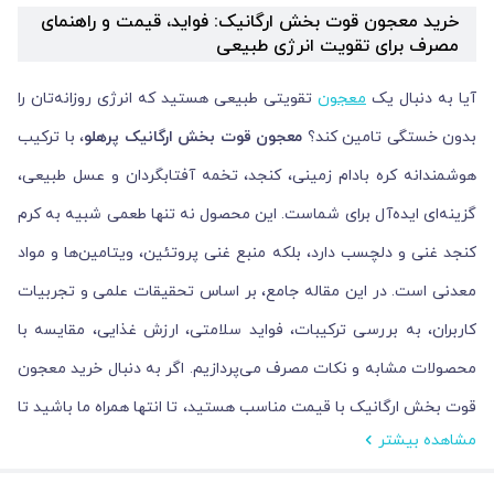
خرید معجون قوت بخش ارگانیک: فواید، قیمت و راهنمای
مصرف برای تقویت انرژی طبیعی
آیا به دنبال یک
معجون
تقویتی طبیعی هستید که انرژی روزانه‌تان را
بدون خستگی تامین کند؟
معجون قوت بخش ارگانیک پرهلو
، با ترکیب
هوشمندانه کره بادام زمینی، کنجد، تخمه آفتابگردان و عسل طبیعی،
گزینه‌ای ایده‌آل برای شماست. این محصول نه تنها طعمی شبیه به کرم
کنجد غنی و دلچسب دارد، بلکه منبع غنی پروتئین، ویتامین‌ها و مواد
معدنی است. در این مقاله جامع، بر اساس تحقیقات علمی و تجربیات
کاربران، به بررسی ترکیبات، فواید سلامتی، ارزش غذایی، مقایسه با
محصولات مشابه و نکات مصرف می‌پردازیم. اگر به دنبال خرید معجون
قوت بخش ارگانیک با قیمت مناسب هستید، تا انتها همراه ما باشید تا
مشاهده بیشتر
انتخابی آگاهانه داشته باشید.