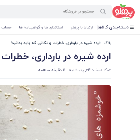
@media screen and (max-width: 500px) { .w-ch{bottom: 125px !important; left:5px !important;} }
دسته‌بندی کالاها
ارتباط با پرهلو
استاندارد ها و گواهینامه ها
حساب ک
بلاگ
ارده شیره در بارداری، خطرات و نکاتی که باید بدانید!
ارده شیره در بارداری، خطرات و
1402 اسفند 24, پنجشنبه
· 11 دقیقه مطالعه