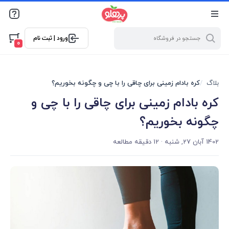
@media screen and (max-width: 500px) { .w-ch{bottom: 125px
!important; left:5px !important;} }
ورود | ثبت نام
0
بلاگ
کره بادام زمینی برای چاقی را با چی و چگونه بخوریم؟
کره بادام زمینی برای چاقی را با چی و
چگونه بخوریم؟
1402 آبان 27, شنبه
· 12 دقیقه مطالعه