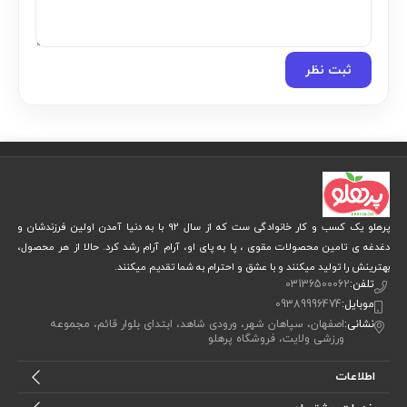
ثبت نظر
پرهلو یک کسب و کار خانوادگی ست که از سال 92 با به دنیا آمدن اولین فرزندشان و
دغدغه ی تامین محصولات مقوی ، پا به پای او، آرام آرام رشد کرد. حالا از هر محصول،
بهترینش را تولید میکنند و با عشق و احترام به شما تقدیم میکنند.
تلفن:
03136500062
موبایل:
09389996474
نشانی:
اصفهان، سپاهان شهر، ورودی شاهد، ابتدای بلوار قائم، مجموعه
ورزشی ولایت، فروشگاه پرهلو
اطلاعات