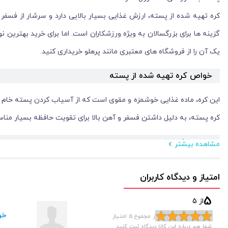
کره تهیه شده از پسته، ارزش غذایی بسیار بالایی دارد و سرشار از فس
گزینه ها برای بزرگسالان به ویژه ورزشکاران است. اما برای
خرید بهترین نو
یک آن را از فروشگاه های معتبری مانند پرهلو خریداری کنید.
خواص کره تهیه شده از پسته
این کره، ماده غذایی خوشمزه و مقوی است که از آسیاب کردن پسته خام ته
کره پسته، به دلیل داشتن فسفر و آهن بالا برای تقویت حافظه بسیار منا
منبع انرژی مفید برای بدن
مشاهده بیشتر
کره گرفته شده از پسته، منبع خوبی از کربوهیدرات‌ ها، چربی ‌های سالم و
امتیاز و دیدگاه کاربران
کره حاصل از پسته، همچنین حاوی فیبر است که به هضم غذا و احساس سی
5
از 5
سرشار از پروتئین
خر
از مجموع 5 امتیاز
شما هم درباره این کالا دیدگاه ثبت کنید