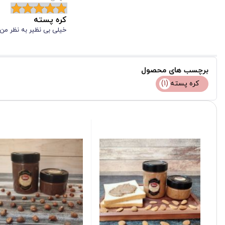
پتاسیم
کمک به تنظیم فشار خون، کمک به کاهش خطر ابتل
کره پسته
ویتامین B6
بهبود عملکرد سلول‌ های مغز
خیلی بی نظیر به نظر من
ویتامین E
محافظت از سلول‌ های مغز در برابر آسیب ناشی از را
عوارض مصرف کره پسته
برچسب های محصول
مصرف بیش از حد انواع کره ها مانند کره بادام زمینی و حتی پسته در ب
کره پسته
(1)
مصرف بی رویه کره گرفته شده از پسته، عبارتند از:
تشدید واکنش‌های آلرژیک در افراد با سابقه حساسیت به کره بادام زم
احتمال بروز مشکلات گوارشی و علائم مربوط به آن
افزایش ریسک چاقی و اضافه وزن
باتوجه به احتمال بروز این عوارض، توصیه می شود در هنگام مصرف انوا
باکیفیت می تواند تاثیر زیادی در پیشگیری از بروز این بیماری ها داشته ب
مصرف کره از پسته برای چه افرادی توصیه می‌ شود؟
اهمیت تغذیه سالم و مصرف غذاهای مقوی و مفید بر هیچکس پوشیده نیس