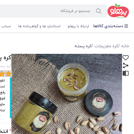
@media screen and (max-width: 500px) { .w-ch{bottom: 125px !important; left:5px !important;} }
دسته‌بندی کالاها
ارتباط با پرهلو
استاندارد ها و گواهینامه ها
حساب ک
خانه
/
کره مغزیجات
/
کره پسته
کره 
کره پس
تقو
تسک
رفع 
فوق 
حاوی
مناس
انتخ
*