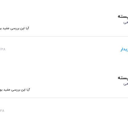
پسته
عی
آیا این بررسی مفید بو
 یک منبع انرژی سالم و مقوی مورد استفاده قرار گیرد. ارزش غذایی کره گر
یدار
11:47
مزایای آن
ارزش
180 گرم
26 گرم
6 گرم
پسته
3/3 گرم
عی
7 گرم
آیا این بررسی مفید بو
2 گرم
35 میلی گرم
0:03
 بافت های بدن و عملکرد صحیح سیستم ایمنی بدن
5/7میلی گرم
ه
53 میلی گرم
127میلی گرم