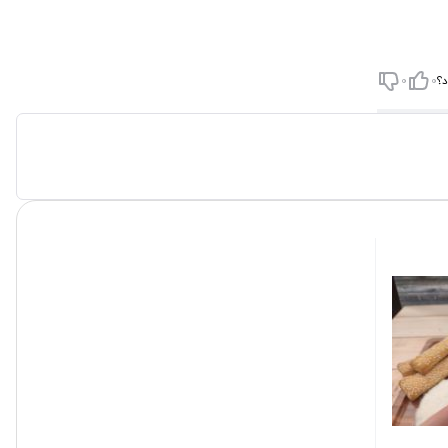
د؟
0
0
ن عوارض در
ول مناسب و
اربرد، کره