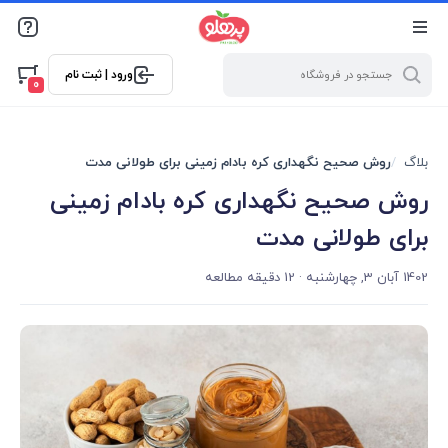
@media screen and (max-width: 500px) { .w-ch{bottom: 125px
!important; left:5px !important;} }
ورود | ثبت نام
0
بلاگ
روش صحیح نگهداری کره بادام زمینی برای طولانی مدت
روش صحیح نگهداری کره بادام زمینی
برای طولانی مدت
1402 آبان 3, چهارشنبه
· 12 دقیقه مطالعه