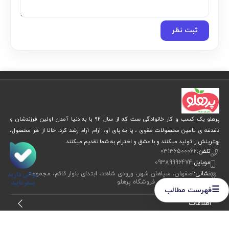
ثبت نظر
پرهلو یک کسب و کار خانوادگی ست که از سال 92 با به دنیا آمدن اولین فرزندشان و
دغدغه ی تامین محصولات مقوی ، پا به پای او، آرام آرام رشد کرد. حالا از هر محصول،
بهترینش را تولید میکنند و با عشق و احترام به شما تقدیم میکنند.
تلفن:
03136500062
موبایل:
09389996474
نشانی:
اصفهان، سپاهان شهر، ورودی شاهد، ابتدای بلوار قائم، مجموعه
ورزشی ولایت، فروشگاه پرهلو
☰
فهرست مطالب
اطلاعات
خدمات مشتریان