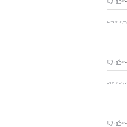
د؟
1
0
 گرم هستند
1404/7/28 
فلوانزا می
د؟
1
0
ضافه وزن و
1404/7/28
خوری مقدار
 می توانند
د؟
1
0
مجموع نکته