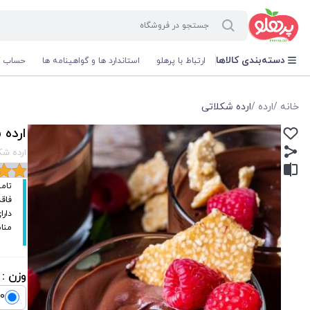
@media screen and (max-width: 500px) { .w-ch{bottom: 125px !important; left:5px !important;} }
دسته‌بندی کالاها
ارتباط با پرهلو
استاندارد ها و گواهینامه ها
حساب ک
خانه
/
ارده
/
ارده شکلاتی
ارده 
ارده شک
تامی
فاقد
دارا
منا
وزن :
400