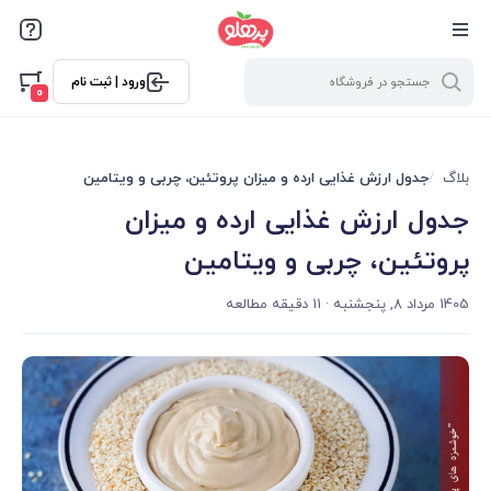
@media screen and (max-width: 500px) { .w-ch{bottom: 125px
!important; left:5px !important;} }
ورود | ثبت نام
0
بلاگ
جدول ارزش غذایی ارده و میزان پروتئین، چربی و ویتامین
جدول ارزش غذایی ارده و میزان
پروتئین، چربی و ویتامین
1405 مرداد 8, پنجشنبه
· 11 دقیقه مطالعه