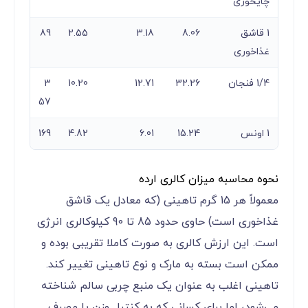
چایخوری
1 قاشق
8.06
3.18
2.55
89
غذاخوری
1/4 فنجان
32.26
12.71
10.20
3
57
1 اونس
15.24
6.01
4.82
169
نحوه محاسبه میزان کالری ارده
معمولاً هر 15 گرم تاهینی (که معادل یک قاشق
غذاخوری است) حاوی حدود 85 تا 90 کیلوکالری انرژی
است. این ارزش کالری به صورت کاملا تقریبی بوده و
ممکن است بسته به مارک و نوع تاهینی تغییر کند.
تاهینی اغلب به عنوان یک منبع چربی سالم شناخته
می‌شود، اما برای کسانی که به کنترل وزن یا مصرف