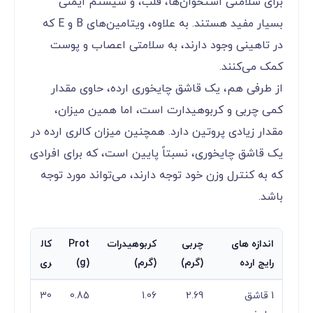
برای سلامتی استخوان‌ها، قلب، و سیستم ایمنی
بسیار مفید هستند. به علاوه، ویتامین‌های B و E که
در تاهینی وجود دارند، به سلامتی اعصاب و پوست
کمک می‌کنند.
از طرفی هم، یک قاشق چایخوری ارده، حاوی مقدار
کمی چربی و کربوهیدارت است، اما همین میزان،
مقدار زیادی پروتین دارد. همچنین میزان کالری ارده در
یک قاشق چایخوری، نسبتاً پایین است، که برای افرادی
که به کنترل وزن خود توجه دارند، می‌تواند مورد توجه
باشد.
اندازه های
چربی
کربوهیدرات
Prot
کال
رایج ارده
(گرم)
(گرم)
(g)
ری
1 قاشق
2.69
1.06
0.85
30