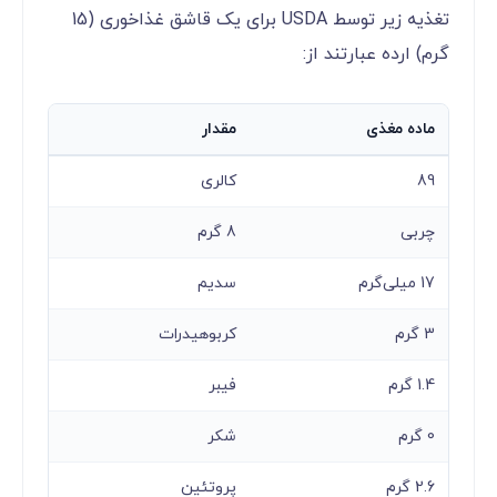
تغذیه زیر توسط USDA برای یک قاشق غذاخوری (15
گرم) ارده عبارتند از:
ماده مغذی
مقدار
89
کالری
چربی
8 گرم
17 میلی‌گرم
سدیم
3 گرم
کربوهیدرات
1.4 گرم
فیبر
0 گرم
شکر
2.6 گرم
پروتئین