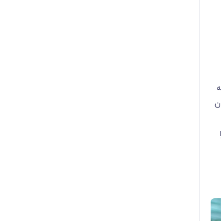
ه
ن
ا