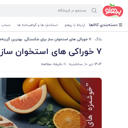
@media screen and (max-width: 500px) { .w-ch{bottom: 125px !important; left:5px !important;} }
دسته‌بندی کالاها
ارتباط با پرهلو
استاندارد ها و گواهینامه ها
حساب ک
بلاگ
7 خوراکی های استخوان ساز برای شکستگی: بهترین گزینه‌ها برای ترمیم
7 خوراکی های استخوان ساز برای شکستگی: بهترین گزینه‌ها برای ترمیم
1404 تیر 10, سه‌شنبه
· 11 دقیقه مطالعه