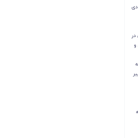
دی
در
 و
ه
بادام زمینی حاوی 3 گرم فیبر