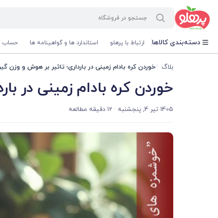
@media screen and (max-width: 500px) { .w-ch{bottom: 125px !important; left:5px !important;} }
دسته‌بندی کالاها
ارتباط با پرهلو
استاندارد ها و گواهینامه ها
حساب ک
بلاگ
خوردن کره بادام زمینی در بارداری؛ تاثیر بر هوش و وزن گی
خوردن کره بادام زمینی در با
1405 تیر 4, پنجشنبه
· 12 دقیقه مطالعه