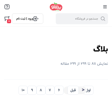
@media screen and (max-width: 500px) { .w-ch{bottom: 125px
!important; left:5px !important;} }
ورود | ثبت نام
0
بلاگ
نمایش 811 تا 299 از 299 مقاله
اول
قبل
6
7
8
9
10