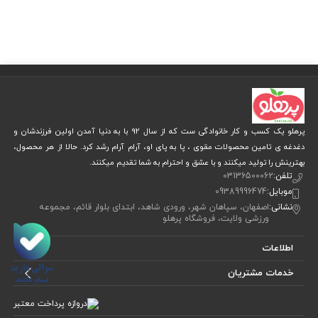
پرهلو یک کسب و کار خانوادگی ست که از سال 92 با به دنیا آمدن اولین فرزندشان و
دغدغه ی تامین محصولات مقوی ، پا به پای او، آرام آرام رشد کرد. حالا از هر محصول،
بهترینش را تولید میکنند و با عشق و احترام به شما تقدیم میکنند.
تلفن:
03136500062
موبایل:
09389996474
نشانی:
اصفهان، سپاهان شهر، ورودی شاهد، ابتدای بلوار قائم، مجموعه
ورزشی ولایت، فروشگاه پرهلو
اطلاعات
خدمات مشتریان