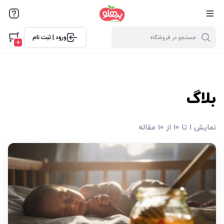
@media screen and (max-width: 500px) { .w-ch{bottom: 125px
!important; left:5px !important;} }
ورود | ثبت نام
0
بلاگ
نمایش 1 تا 10 از 10 مقاله