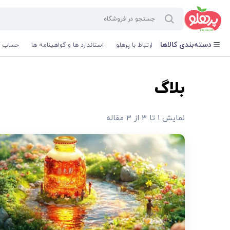
@media screen and (max-width: 500px) { .w-ch{bottom: 125px !important; left:5px !important;} }
دسته‌بندی کالاها
ارتباط با پرهلو
استاندارد ها و گواهینامه ها
حساب ک
بلاگ
نمایش 1 تا 3 از 3 مقاله