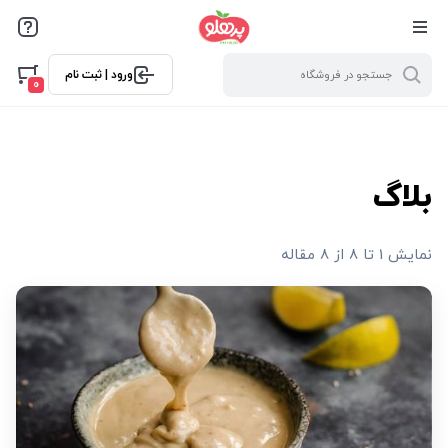
@media screen and (max-width: 500px) { .w-ch{bottom: 125px
!important; left:5px !important;} }
ورود | ثبت نام
0
بلاگ
نمایش 1 تا 8 از 8 مقاله