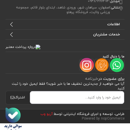
موبایل:
09389996474
نشانی:
اصفهان، سپاهان شهر، ورودی شاهد، ابتدای بلوار قائم، مجموعه
ورزشی ولایت، فروشگاه پرهلو
اطلاعات
خدمات مشتریان
ما را دنبال کنید
برای عضویت در
خبرنامه
آیا می خواهید از جدید‌ترین تخفیف‌ ها با‌ خبر شوید؟ فقط ایمیل خود را ثبت
کنید
اشتراک
طراحی، توسعه و اجرای فروشگاه اینترنتی توسط:
آریو وب
Powered by nopCommerce