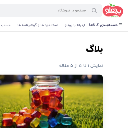
@media screen and (max-width: 500px) { .w-ch{bottom: 125px !important; left:5px !important;} }
دسته‌بندی کالاها
ارتباط با پرهلو
استاندارد ها و گواهینامه ها
حساب ک
بلاگ
نمایش 1 تا 5 از 5 مقاله