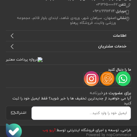
تلفن:
03136500062
موبایل:
09389996474
نشانی:
اصفهان، سپاهان شهر، ورودی شاهد، ابتدای بلوار قائم، مجموعه
ورزشی ولایت، فروشگاه پرهلو
اطلاعات
خدمات مشتریان
ما را دنبال کنید
برای عضویت در
خبرنامه
آیا می خواهید از جدید‌ترین تخفیف‌ ها با‌ خبر شوید؟ فقط ایمیل خود را ثبت
کنید
اشتراک
طراحی، توسعه و اجرای فروشگاه اینترنتی توسط:
آریو وب
Powered by nopCommerce