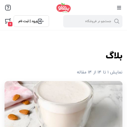
@media screen and (max-width: 500px) { .w-ch{bottom: 125px
!important; left:5px !important;} }
ورود | ثبت نام
0
بلاگ
نمایش 1 تا 14 از 14 مقاله