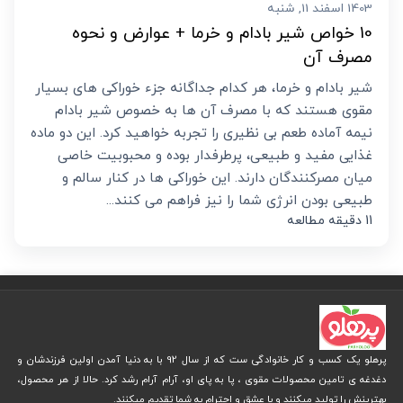
1403 اسفند 11, شنبه
10 خواص شیر بادام و خرما + عوارض و نحوه
مصرف آن
شیر بادام و خرما، هر کدام جداگانه جزء خوراکی های بسیار
مقوی هستند که با مصرف آن ها به خصوص شیر بادام
نیمه آماده طعم بی نظیری را تجربه خواهید کرد. این دو ماده
غذایی مفید و طبیعی، پرطرفدار بوده و محبوبیت خاصی
میان مصرکنندگان دارند. این خوراکی ها در کنار سالم و
طبیعی بودن انرژی شما را نیز فراهم می کنند...
11 دقیقه مطالعه
پرهلو یک کسب و کار خانوادگی ست که از سال 92 با به دنیا آمدن اولین فرزندشان و
دغدغه ی تامین محصولات مقوی ، پا به پای او، آرام آرام رشد کرد. حالا از هر محصول،
بهترینش را تولید میکنند و با عشق و احترام به شما تقدیم میکنند.