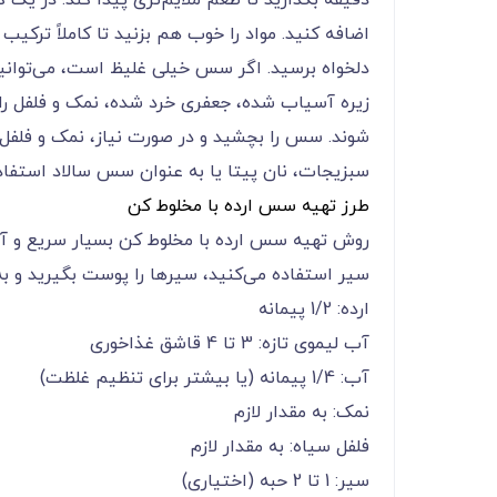
دقیقه بگذارید تا طعم ملایم‌تری پیدا کند. در یک ک
اضافه کنید. مواد را خوب هم بزنید تا کاملاً ترکیب
دلخواه برسید. اگر سس خیلی غلیظ است، می‌توانی
زیره آسیاب شده، جعفری خرد شده، نمک و فلفل را ب
شوند. سس را بچشید و در صورت نیاز، نمک و فلفل 
سبزیجات، نان پیتا یا به عنوان سس سالاد استفاده
طرز تهیه سس ارده با مخلوط کن
روش تهیه سس ارده با مخلوط کن بسیار سریع و آس
سیر استفاده می‌کنید، سیرها را پوست بگیرید و ب
ارده: 1/2 پیمانه
آب لیموی تازه: 3 تا 4 قاشق غذاخوری
آب: 1/4 پیمانه (یا بیشتر برای تنظیم غلظت)
نمک: به مقدار لازم
فلفل سیاه: به مقدار لازم
سیر: 1 تا 2 حبه (اختیاری)