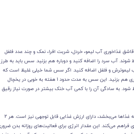
 یک فنجان یا شیشه مایع، روغن زیتون، ارده، 2 قاشق غذاخوری آب لیمو، خردل، شربت افرا، نمک و چند عدد فلفل
ط شوند. آب سرد را اضافه کنید و دوباره هم بزنید. سس باید به طرز
 لیموترش و فلفل اضافه کنید. اگر سس شما خیلی غلیظ است که
نمی‌ریزد، هر بار 1 قاشق غذاخوری با آب سرد بیشتری هم بزنید. این سس به مدت حدود 1 هفته به خوبی در یخچال
ود. به سادگی آن را با کمی آب خنک بیشتر در صورت نیاز رقیق
سس ارده یا تاهینی علاوه بر طعم خوشمزه‌ای که به غذاها می‌بخشد، دارای ارزش غذایی قابل توجهی نیز است. هر 2
 حدود 45 کیلوکالری انرژی فراهم می‌کند. این مقدار انرژی برای فعالیت‌های روزانه بدن ضرور