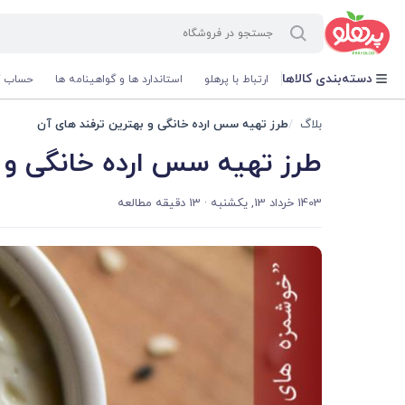
@media screen and (max-width: 500px) { .w-ch{bottom: 125px !important; left:5px !important;} }
دسته‌بندی کالاها
ارتباط با پرهلو
استاندارد ها و گواهینامه ها
حساب ک
بلاگ
طرز تهیه سس ارده خانگی و بهترین ترفند های آن
طرز تهیه سس ارده خانگی و ب
1403 خرداد 13, یکشنبه
· 13 دقیقه مطالعه