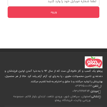
ورود
پرهلو یک کسب و کار خانوادگی ست که از سال 92 با به دنیا آمدن اولین فرزندشان و
دغدغه ی تامین محصولات مقوی ، پا به پای او، آرام آرام رشد کرد. حالا از هر محصول،
بهترینش را تولید میکنند و با عشق و احترام به شما تقدیم میکنند.
تلفن:
03136500062
موبایل:
09389996474
نشانی:
اصفهان، سپاهان شهر، ورودی شاهد، ابتدای بلوار قائم، مجموعه
ورزشی ولایت، فروشگاه پرهلو