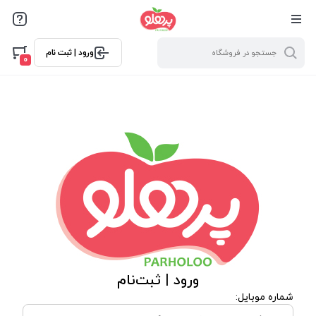
@media screen and (max-width: 500px) { .w-ch{bottom: 125px
!important; left:5px !important;} }
ورود | ثبت نام
0
ورود | ثبت‌نام
شماره موبایل: