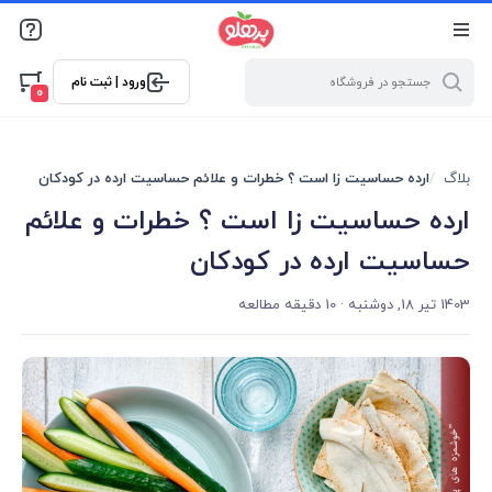
@media screen and (max-width: 500px) { .w-ch{bottom: 125px
!important; left:5px !important;} }
ورود | ثبت نام
0
بلاگ
ارده حساسیت زا است ؟ خطرات و علائم حساسیت ارده در کودکان
ارده حساسیت زا است ؟ خطرات و علائم
حساسیت ارده در کودکان
1403 تیر 18, دوشنبه
· 10 دقیقه مطالعه