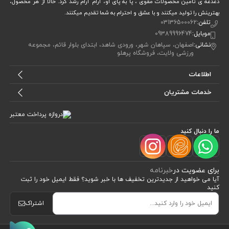
دغدغه ی تامین محصولات مقوی ، پا به پای او، آرام آرام رشد کرد. حالا از هر محصول،
بهترینش را تولید میکنند و با عشق و احترام به شما تقدیم میکنند.
تلفن:
03136500062
موبایل:
09389996474
نشانی:
اصفهان، سپاهان شهر، ورودی شاهد، ابتدای بلوار قائم، مجموعه
ورزشی ولایت، فروشگاه پرهلو
اطلاعات
خدمات مشتریان
ما را دنبال کنید
برای عضویت در
خبرنامه
آیا می خواهید از جدید‌ترین تخفیف‌ ها با‌ خبر شوید؟ فقط ایمیل خود را ثبت
کنید
اشتراک