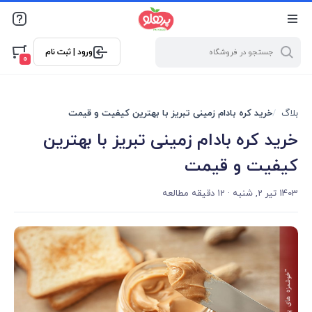
@media screen and (max-width: 500px) { .w-ch{bottom: 125px
!important; left:5px !important;} }
ورود | ثبت نام
0
بلاگ
خرید کره بادام زمینی تبریز با بهترین کیفیت و قیمت
خرید کره بادام زمینی تبریز با بهترین
کیفیت و قیمت
1403 تیر 2, شنبه
· 12 دقیقه مطالعه