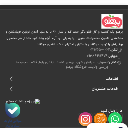
پرهلو یک کسب و کار خانوادگی ست که از سال 92 با به دنیا آمدن اولین فرزندشان و
دغدغه ی تامین محصولات مقوی ، پا به پای او، آرام آرام رشد کرد. حالا از هر محصول،
بهترینش را تولید میکنند و با عشق و احترام به شما تقدیم میکنند.
تلفن:
03136500062
موبایل:
09389996474
نشانی:
اصفهان، سپاهان شهر، ورودی شاهد، ابتدای بلوار قائم، مجموعه
ورزشی ولایت، فروشگاه پرهلو
اطلاعات
خدمات مشتریان
ما را دنبال کنید